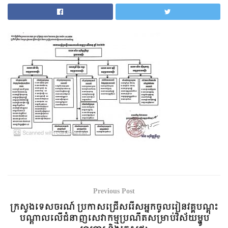
Previous Post
ក្រសួងទេសចរណ៍ ប្រកាសជ្រើសរើសអ្នកចូលរៀនវគ្គបណ្តុះ
បណ្តាលលើជំនាញសេវាកម្មប្រណីតសម្រាប់វិស័យម្ហូប