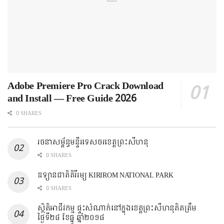
Adobe Premiere Pro Crack Download
and Install — Free Guide 2026
0 SHARES
រចនាសម្ព័ន្ធមន្ទីរទេសចរខេត្តព្រះសីហនុ
0 SHARES
ឧទ្យានជាតិគិរីរម្យ KIRIROM NATIONAL PARK
0 SHARES
ស្ថិតិអាជីវកម្ម ផ្ទះសំណាក់នៅក្នុងខេត្តព្រះសីហនុគិតត្រឹម
ថ្ងៃទី២៨ ខែធ្នូ ឆ្នាំ២០១៨