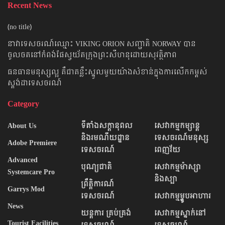
Recent News
(no title)
នាវាទេសចរណ៍ឈ្មោះ VIKING ORION សញ្ជាតិ NORWAY បាន
ចូលចតនៅកំពង់ផែស្វយ័តក្រុងព្រះសីហនុដោយសុវត្ថិភាព
ធនធានមនុស្សល្អ គឺជាគន្លឹះស្នូលមួយយ៉ាងសំខាន់ក្នុងការលើកកម្ពស់
ស្តង់ដាទេសចរណ៍
Category
About Us
ទីតាំងសក្តានុពល​
សេវាកម្មកម្សាន្ត
និងរមណីយដ្ឋាន
ទេសចរណ៍មនុស្ស
Adobe Premiere
ទេសចរណ៍
ពេញវ័យ
Advanced
បុណ្យជាតិ
សេវាកម្មម៉ាស្សា
Systemcare Pro
និងស្បា
ព្រឹតិ្តការណ៍
Garrys Mod
ទេសចរណ៍
សេវាកម្មម្ហូបអាហារ
News
យន្តការ គ្រប់គ្រង់
សេវាកម្មស្នាក់នៅ
Tourist Facilities