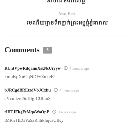
អាហារ និងភេសជ្ជៈ
Next Post
រមណីយដ្ឋានទឹកធ្លាក់ព្រះអង្គផ្ទុំភ្នំតារាល
Comments
3
RUntVpwRdqaimXsxNcUryyw
4 months ago
xmpKpXnGqNDFvZnkeET
bJRCgdBREtzdVbJCxhu
4 months ago
eVcmlerdSuBIgfCUbmS
tUITJEkgEtMqoWoOpP
3 weeks ago
tMRnTIEGYaSzRhhkhqcsUIKy