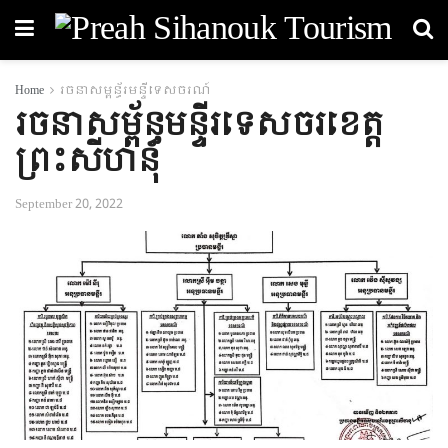
Home
រចនាសម្ពន័្ធរមន្ទីទេសចរណ៍
រចនាសម្ព័ន្ធមន្ទីរទេសចរខេត្ត
ព្រះសីហនុ
September 20, 2022