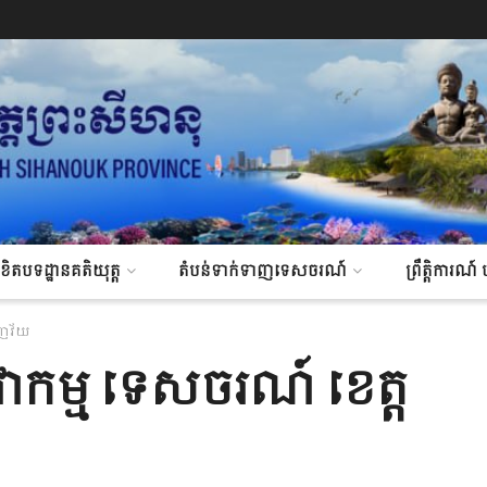
ិខិតបទដ្ឋានគតិយុត្ត
តំបន់ទាក់ទាញទេសចរណ៍
ព្រឹត្តិការ
េញវ័យ
វាកម្ម ទេសចរណ៍ ខេត្ត