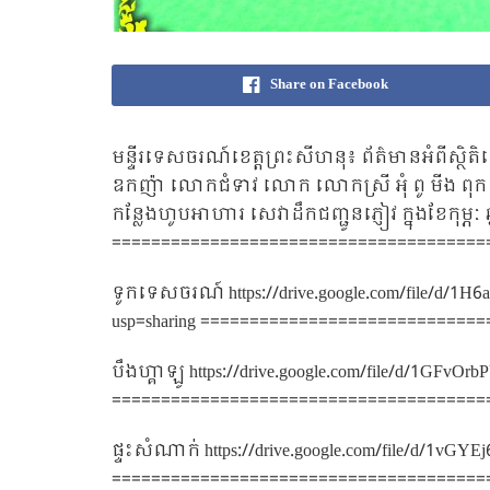
Share on Facebook
មន្ទីរទេសចរណ៍ខេត្តព្រះសីហនុ៖ ព័ត៌មានអំពីស្ថ
ឧកញ៉ា លោកជំទាវ លោក លោកស្រី អុំ ពូ មីង ពុក ម
កន្លែងហូបអាហារ សេវាដឹកជញ្ជូនភ្ញៀវ ក្នុងខែកុម្
======================================
ទូកទេសចរណ៍
https://drive.google.com/file
usp=sharing
=============================
បឹងហ្គាឡូ
https://drive.google.com/file/d/1GFv
======================================
ផ្ទះសំណាក់
https://drive.google.com/file/d/1v
======================================