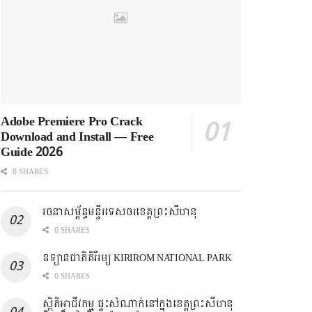
Adobe Premiere Pro Crack
Download and Install — Free
Guide 2026
0 SHARES
រចនាសម្ព័ន្ធមន្ទីរទេសចរខេត្តព្រះសីហនុ
0 SHARES
ឧទ្យានជាតិគិរីរម្យ KIRIROM NATIONAL PARK
0 SHARES
ស្ថិតិអាជីវកម្ម ផ្ទះសំណាក់នៅក្នុងខេត្តព្រះសីហនុ