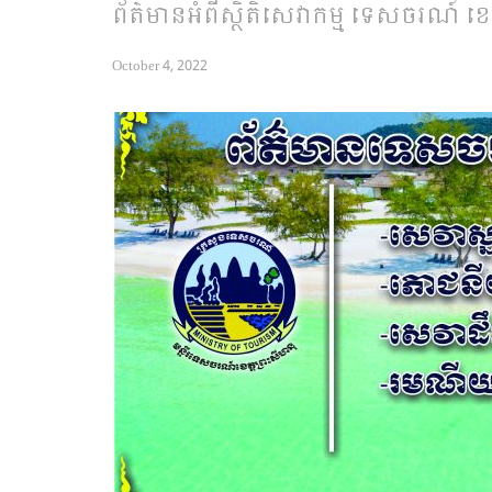
ព័ត៌មានអំពីស្ថិតិសេវាកម្ម ទេសចរណ៍ ខេ
October 4, 2022