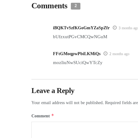
Comments
2
iBQKTvSzfKGoGmYZaSpZfr
3 months ag
bUfzxutPGvCMCQwNGuM
FFtGMoqpwPbiLKMiQs
2 months ago
mozIiuNwSUciQwYTcZy
Leave a Reply
Your email address will not be published.
Required fields a
Comment
*