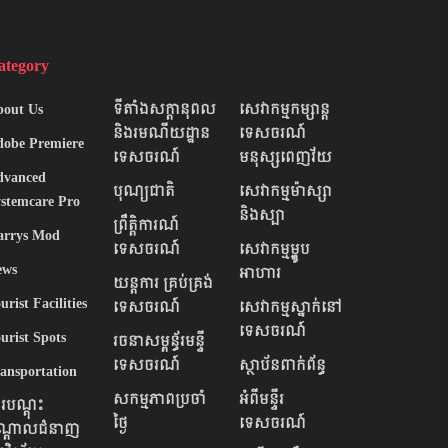
ategory
bout Us
ទីតាំងសក្តានុពល​
សេវាកម្មកម្សាន្ត
និងរមណីយដ្ឋាន
ទេសចរណ៍
obe Premiere
ទេសចរណ៍
មនុស្សពេញវ័យ
dvanced
បុណ្យជាតិ
សេវាកម្មម៉ាស្សា
stemcare Pro
និងស្បា
ព្រឹតិ្តការណ៍
arrys Mod
ទេសចរណ៍
សេវាកម្មម្ហូប
ews
អាហារ
យន្តការ គ្រប់គ្រង់
urist Facilities
ទេសចរណ៍
សេវាកម្មស្នាក់នៅ
ទេសចរណ៍
urist Spots
រចនាសម្ពន័្ធរមន្ទី
ទេសចរណ៍
ស្ថាប័នពាក់ព័ន្ធ
ansportation
សកម្មភាពប្រចាំ
អំពីមន្ទីរ
របណ្ដុះ
ថ្ងៃ
ទេសចរណ៍
ណ្ដាលជំនាញ