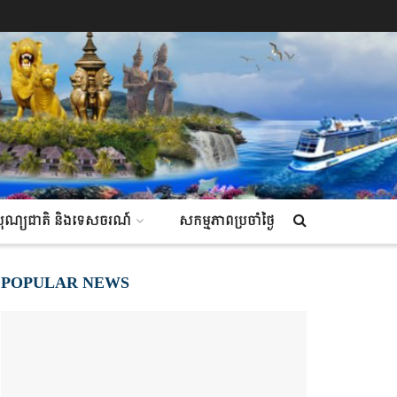
ណ៍ បុណ្យជាតិ និងទេសចរណ៍
សកម្មភាពប្រចាំថ្ងៃ
POPULAR NEWS