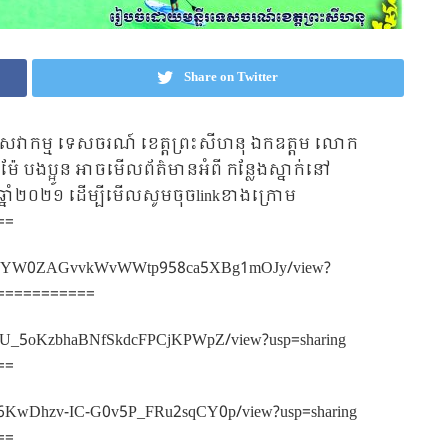
Share on Twitter
ិតិសេវាកម្ម ទេសចរណ៍ ខេត្តព្រះសីហនុ ឯកឧត្តម លោក
៉ែ បងប្អូន អាចមើលព័ត៌មានអំពី កន្លែងស្នាក់នៅ
ភៈ ឆ្នាំ២០២១ ដើម្បីមើលសូមចុចlinkខាងក្រោម
==
/d/1H6aYW0ZAGvvkWvWWtp958ca5XBg1mOJy/view?
===========
OrbPU_5oKzbhaBNfSkdcFPCjKPWpZ/view?usp=sharing
==
GYEj6KwDhzv-IC-G0v5P_FRu2sqCY0p/view?usp=sharing
==