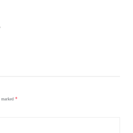
o
re marked
*