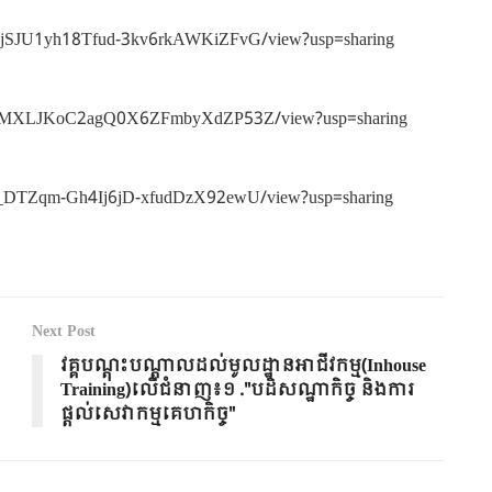
a9dxjSJU1yh18Tfud-3kv6rkAWKiZFvG/view?usp=sharing
Phk29MXLJKoC2agQ0X6ZFmbyXdZP53Z/view?usp=sharing
12oF_DTZqm-Gh4Ij6jD-xfudDzX92ewU/view?usp=sharing
Next Post
វគ្គបណ្តុះបណ្តាលដល់មូលដ្ឋានអាជីវកម្ម(Inhouse
Training)លើជំនាញ៖១ ."បដិសណ្ឋាកិច្ច និងការ
ផ្តល់សេវាកម្មគេហកិច្ច"