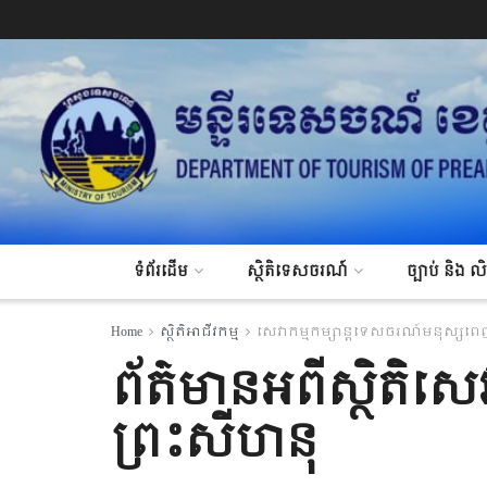
ទំព័រដើម
ស្ថិតិទេសចរណ៍
ច្បាប់ និង ល
Home
ស្ថិតិអាជីវកម្ម
សេវាកម្មកម្សាន្តទេសចរណ៍មនុស្សព
ព័ត៌មានអពីស្ថិតិសេ
ព្រះសីហនុ