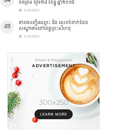
គិតត្រឹម ថ្ងៃទី២៨ ខែធ្នូ ឆ្នាំ២០១៨
0 SHARES
តារាងបញ្ជីរឈ្មោះ ​និង លេខទំនាក់ទំនង
សណ្ឋាគារនៅខេត្តព្រះសីហនុ
0 SHARES