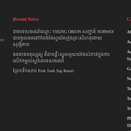
Recent News
C
នាវាទេសចរណ៍ឈ្មោះ VIKING ORION សញ្ជាតិ NORWAY
A
បានចូលចតនៅកំពង់ផែស្វយ័តក្រុងព្រះសីហនុដោយ
ect
Ad
សុវត្ថិភាព
A
ធនធានមនុស្សល្អ គឺជាគន្លឹះស្នូលមួយយ៉ាងសំខាន់ក្នុងការ
Sy
លើកកម្ពស់ស្តង់ដាទេសចរណ៍
G
ព្រែកទឹកសាប Prek Toek Sap Resort
N
To
To
Tr
កា
ប