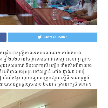
Share on Twitter
រអនុវត្តវិធានសុវត្ថិភាពទេសចរណ៍អោយកាន់តែមាន
លា ឆ្នាំ២០២០ នៅមន្ទីរទេសចរណ៍ខេត្តព្រះសីហនុ ក្រោម
ារក្រសួងទេសចរណ៍ និងលោកស្រី ហៀក ហ៊ីមុលី អភិបាលរង
ីរ អភិបាលរងស្រុក ចៅសង្កាត់-ចៅសង្កាត់រង មេឃុំ-
ំបើកវគ្គបណ្តុះបណ្តាលគ្រូបង្គោលស្តីពី ការអនុវត្តន៍
ោយមានអ្នកចូលរួមសរុប ២៩នាក់ ក្នុងនោះស្រី ៦នាក់។