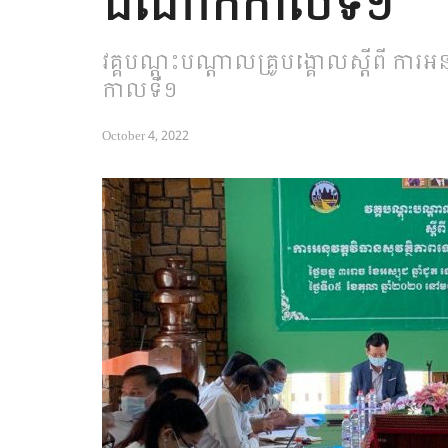
ដំណាក់កាលទី១
វគ្គបណ្តុះបណ្តាលគ្រូបង្គោលស្តីពី ការអ
កាលទី១
October 4, 2022