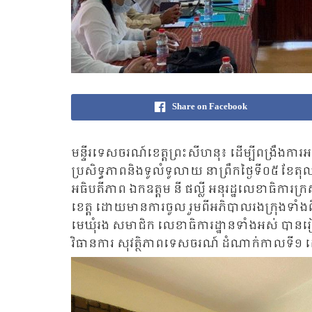
Share on Facebook
មន្ទីរទេសចរណ៍ខេត្តព្រះសីហនុ៖ ដើម្បីពង្រឹងកា
ប្រសិទ្ធភាពនិងទូលំទូលាយ នាព្រឹកថ្ងៃទី០៥ ខែតុ
អធិបតីភាព ឯកឧត្តម នី ផល្លី អនុរដ្ឋលេខាធិក
ខេត្ត ដោយមានការចូល រួមពីអភិបាលរងក្រុងទាំងព
មេឃុំរង សមាជិក លេខាធិការដ្ឋានទាំងអស់ បានរៀបច
វិធានការ សុវត្ថិភាពទេសចរណ៍ ដំណាក់កាលទី១ ដ