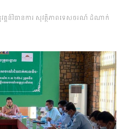
នុវត្តន៍វិធានការ សុវត្ថិភាពទេសចរណ៍ ដំណាក់