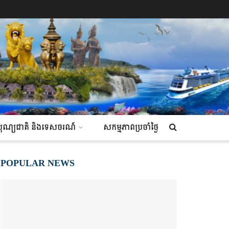
ណ៍ បុណ្យជាតិ និងទេសចរណ៍
សកម្មភាពប្រចាំថ្ងៃ
POPULAR NEWS