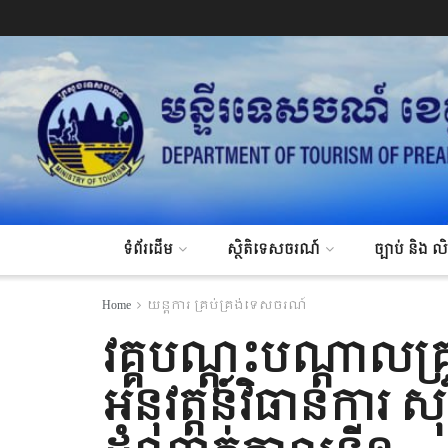
ទំព័រដើម
ស្ថិតិទេសចរណ៍
ច្បាប់ និង ល
Home
យន្តការ គ្រប់គ្រង់ទេសចរណ៍
វគ្គបណ្តុះបណ្តាលគ្រ
អនុវត្តន៍វិធានការ 