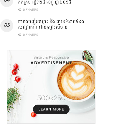
គិតត្រឹម ថ្ងៃទី២៨ ខែធ្នូ ឆ្នាំ២០១៨
0 SHARES
តារាងបញ្ជីរឈ្មោះ ​និង លេខទំនាក់ទំនង
សណ្ឋាគារនៅខេត្តព្រះសីហនុ
0 SHARES