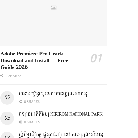
Adobe Premiere Pro Crack
Download and Install — Free
Guide 2026
0 SHARES
រចនាសម្ព័ន្ធមន្ទីរទេសចរខេត្តព្រះសីហនុ
0 SHARES
ឧទ្យានជាតិគិរីរម្យ KIRIROM NATIONAL PARK
0 SHARES
ស្ថិតិអាជីវកម្ម ផ្ទះសំណាក់នៅក្នុងខេត្តព្រះសីហនុ