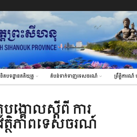
ិខិតបទដ្ឋានគតិយុត្ត
តំបន់ទាក់ទាញទេសចរណ៍
ព្រឹត្តិការ
ូបង្គោលស្តីពី ការ
សុវត្ថិភាពទេសចរណ៍