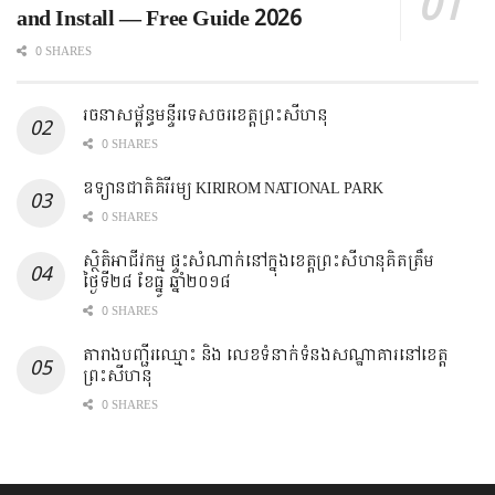
and Install — Free Guide 2026
0 SHARES
រចនាសម្ព័ន្ធមន្ទីរទេសចរខេត្តព្រះសីហនុ
0 SHARES
ឧទ្យានជាតិគិរីរម្យ KIRIROM NATIONAL PARK
0 SHARES
ស្ថិតិអាជីវកម្ម ផ្ទះសំណាក់នៅក្នុងខេត្តព្រះសីហនុគិតត្រឹម
ថ្ងៃទី២៨ ខែធ្នូ ឆ្នាំ២០១៨
0 SHARES
តារាងបញ្ជីរឈ្មោះ ​និង លេខទំនាក់ទំនងសណ្ឋាគារនៅខេត្ត
ព្រះសីហនុ
0 SHARES