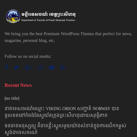
We bring you the best Premium WordPress Themes that perfect for news,
magazine, personal blog, etc.
Follow us on social media:
Recent News
(no title)
នាវាទេសចរណ៍ឈ្មោះ VIKING ORION សញ្ជាតិ NORWAY បាន
ចូលចតនៅកំពង់ផែស្វយ័តក្រុងព្រះសីហនុដោយសុវត្ថិភាព
ធនធានមនុស្សល្អ គឺជាគន្លឹះស្នូលមួយយ៉ាងសំខាន់ក្នុងការលើកកម្ពស់
ស្តង់ដាទេសចរណ៍