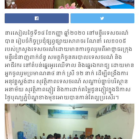
នារសៀលថ្ងៃទី១៤ ខែកញ្ញា ឆ្នាំ២០២០ នៅមន្ទីរទេសចរណ៍
បាន រៀបចំកិច្ចប្រជុំផ្សព្វផ្សាយសារាចរ ណែនាំ លេខ០០៥
របស់ក្រសួងទេសចរណ៍ដោយមានការចូលរួមពីអាជ្ញាធរក្រុង
មន្ទីរជំនាញពាក់ព័ន្ធ សមត្ថកិច្ចនគរបាលទេសចរណ៍ និង
អាជីវករ នៅតំបន់ឆ្នេរអូរឈើទាល និងឆ្នេរឯករាជ្យ ដោយមាន
អ្នកចូលរួមប្រមាណ៣៤ នាក់ ស្រី ១២ នាក់ ដើម្បីពង្រឹងការ
អនុវត្តស្តង់ដារ សុវត្ថិភាពទេសចរណ៍ សណ្តាប់ធ្នាប់បរិស្ថាន
អនាម័យ សុវត្ថិភាពភ្ញៀវ និងការដាក់តម្លៃជូនភ្ញៀវក្នុងឱកាស
ថ្ងៃបុណ្យភ្ជំបិណ្ឌខាងមុខអោយបានកាន់តែល្អប្រសើរ។