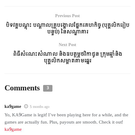
Previous Post
បិទវគ្គបណ្តុះ បណ្តាលគ្រូបង្គោលផ្នែកគេហកិច្ច (បុគ្គលិករៀប
បន្ទប់) នៃសណ្ឋាគារ
Next Post
ពិធីសំណេះសំណាល និងឧបត្ថម្ភថវិកាជូន ក្រុមឆ្មាំនិង
បុគ្គលិកសម្អាតតាមឆ្នេរ
Comments
3
ka9game
5 months ago
Yo, KA9Game is legit! I’ve been playing here for a while, and the
games are actually fun. Plus, payouts are smooth. Check it out!
ka9game