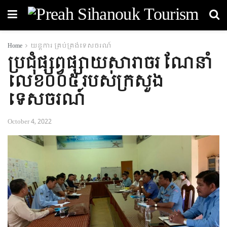
Home
យន្តការ គ្រប់គ្រង់ទេសចរណ៍
ប្រជុំផ្សព្វផ្សាយសារាចរ ណែនាំ
លេខ០០៥ របស់ក្រសួង
ទេសចរណ៍
October 4, 2022