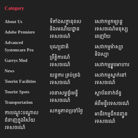
Category
About Us
ទីតាំងសក្តានុពល​
សេវាកម្មកម្សាន្ត
និងរមណីយដ្ឋាន
ទេសចរណ៍មនុស្ស
Adobe Premiere
ទេសចរណ៍
ពេញវ័យ
Advanced
បុណ្យជាតិ
សេវាកម្មម៉ាស្សា
Systemcare Pro
និងស្បា
ព្រឹតិ្តការណ៍
Garrys Mod
ទេសចរណ៍
សេវាកម្មម្ហូបអាហារ
News
យន្តការ គ្រប់គ្រង់
សេវាកម្មស្នាក់នៅ
Tourist Facilities
ទេសចរណ៍
ទេសចរណ៍
Tourist Spots
រចនាសម្ពន័្ធរមន្ទី
ស្ថាប័នពាក់ព័ន្ធ
ទេសចរណ៍
Transportation
អំពីមន្ទីរទេសចរណ៍
សកម្មភាពប្រចាំថ្ងៃ
ការបណ្ដុះបណ្ដាល
អាជីវកម្មដឺកជញ្ជូន
ជំនាញក្នុងវិស័យ
ទេសចរណ៍
ទេសចរណ៍